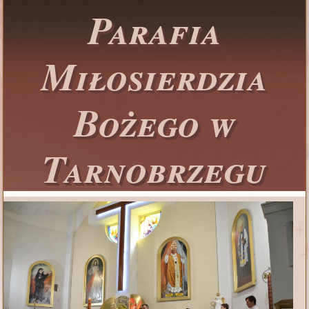
Parafia
Miłosierdzia
Bożego w
Tarnobrzegu