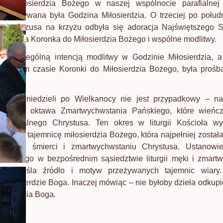
lę Miłosierdzia Bożego w naszej wspólnocie parafialne
 przeżywana była Godzina Miłosierdzia. O trzeciej po połudn
ania Jezusa na krzyżu odbyła się adoracja Najświętszego 
została Koronka do Miłosierdzia Bożego i wspólne modlitwy.
, szczególną intencją modlitwy w Godzinie Miłosierdzia, 
 w tym czasie Koronki do Miłosierdzia Bożego, była prośb
rwszej niedzieli po Wielkanocy nie jest przypadkowy – na
bowiem oktawa Zmartwychwstania Pańskiego, które wieńc
Paschalnego Chrystusa. Ten okres w liturgii Kościoła wyr
ukazuje tajemnicę miłosierdzia Bożego, która najpełniej został
 męce, śmierci i zmartwychwstaniu Chrystusa. Ustanowie
ia Bożego w bezpośrednim sąsiedztwie liturgii męki i zmart
 podkreśla źródło i motyw przeżywanych tajemnic wiary.
, miłosierdzie Boga. Inaczej mówiąc – nie byłoby dzieła odkupi
łosierdzia Boga.