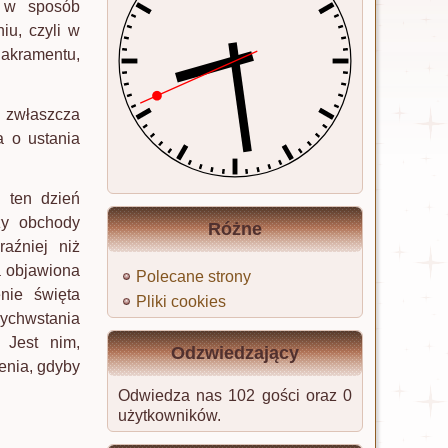
j w sposób
iu, czyli w
Sakramentu,
a zwłaszcza
a o ustania
 ten dzień
zy obchody
Różne
aźniej niż
a objawiona
Polecane strony
nie święta
Pliki cookies
wychwstania
 Jest nim,
Odzwiedzający
enia, gdyby
Odwiedza nas 102 gości oraz 0
użytkowników.