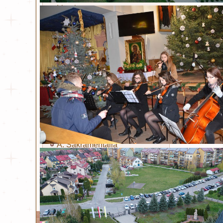
Litania
Sakramenty i obrzędy
Chrzest
Eucharystia
Bierzmowanie
Kapłaństwo
Małżeństwo
Namaszczenie chorych
Pokuta
A. Sakramentalia
B. Sakramentalia
Ta strona używa plików Cookies. Dowiedz się wię