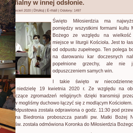
parafialny w innej odsłonie.
Drukuj
E-mail
no: 24 kwiecień 2020
|
|
|
Odsłony: 1497
Święto Miłosierdzia ma najwyż
pomiędzy wszystkimi formami kultu M
Bożego ze względu na wielkość 
miejsce w liturgii Kościoła. Jest to ł
od odpustu zupełnego. Ten polega b
na darowaniu kar doczesnych na
popełnione grzechy, ale nie j
odpuszczeniem samych win.
I takie święto w niecodzienne
iśmy w niedzielę 19 kwietnia 2020 r. Ze względu na ob
ia dotyczące zgromadzeń religijnych dzięki transmisji prze
Serbinów mogliśmy duchowo łączyć się z modlącym Kościołem.
Suma Odpustowa została odprawiona o godz. 11:30 pod prze
a dr Jana Biedronia proboszcza parafii pw. Matki Bożej N
 Mszy św. została odmówiona Koronka do Miłosierdzia Bożego