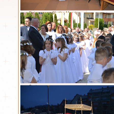
Ruch Światło - Oaza
W Niedzie
Liturgiczna Służba Ołtarza
szczególny
Dziewczęca Służba Maryjna
chwili kon
Żywy Różaniec
odmówiona 
Akcja Katolicka
W tym roku
Wspólnota dla Intronizacji
odmawianej
NSPJ
epidemii.
Stowarzyszenie Krwi
Chrystusa
Wybór pie
Legion Maryi
przypada 
Koła koronkowe
Misterium 
pozostałe 
Św. Siostra Faustyna
właśnie w
Miłosierdz
Życiorys
Chrystusa
Dzienniczek
oczywiście
Litania
nie było mi
Nowenna
Odpust zupełny