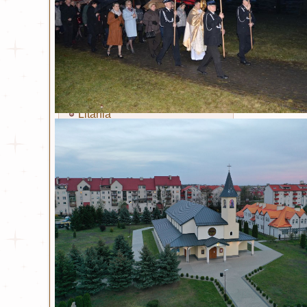
Miłosierdzie Boże
Kult Miłosierdzia Bożego
Obraz Jezusa Miłosiernego
Koronka
Litania
Nowenna
Święty Jan Paweł II
Życiorys
Modlitwa i Litania
Wiersze
Bł. ks. Michał Sopoćko
Życiorys