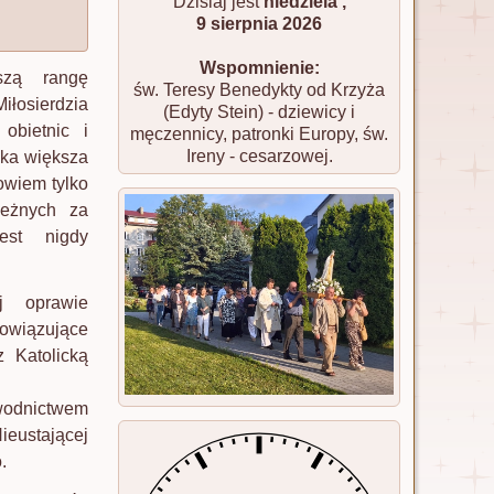
Dzisiaj jest
niedziela ,
9 sierpnia 2026
Wspomnienie:
szą rangę
św. Teresy Benedykty od Krzyża
iłosierdzia
(Edyty Stein) - dziewicy i
obietnic i
męczennicy, patronki Europy, św.
Ireny - cesarzowej.
aska większa
owiem tylko
leżnych za
est nigdy
j oprawie
owiązujące
z Katolicką
wodnictwem
ieustającej
.