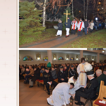
Odpust 
Parafia
Opublikowa
Msze św. i nabożeństwa
Duszpasterze
Kancelaria
Historia
Parafia w statystyce
Nasz kościół
Dokumenty
Standardy ochrony małoletnich
obchodzil
Zespół ds. prewencji
ograniczen
Osoby włączone w
Telewizję 
duszpasterstwo
Uroczysta 
ks. prałat
Wspólnoty parafialne
Pomocy. Po