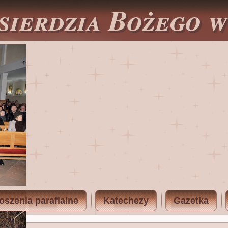
sierdzia Bożego 
oszenia parafialne
Katechezy
Gazetka