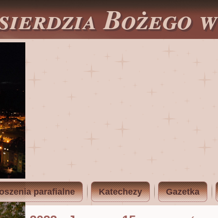
sierdzia Bożego 
oszenia parafialne
Katechezy
Gazetka