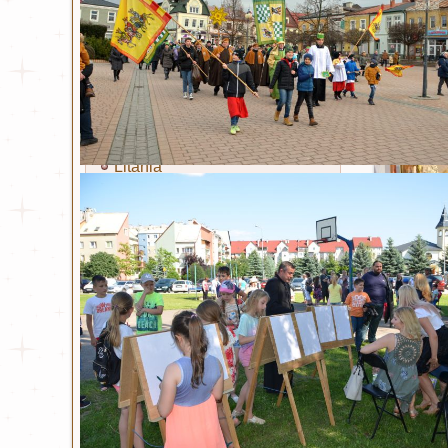
Miłosierdzie Boże
Kult Miłosierdzia Bożego
Obraz Jezusa Miłosiernego
Koronka
Litania
Nowenna
Święty Jan Paweł II
Życiorys
Modlitwa i Litania
Wiersze
Bł. ks. Michał Sopoćko
Życiorys