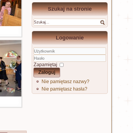
Szukaj na stronie
Logowanie
Użytkownik
Hasło
Zapamiętaj
Zaloguj
Nie pamiętasz nazwy?
Nie pamiętasz hasła?