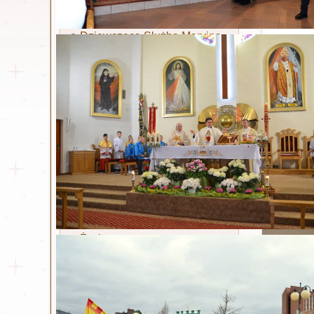
Ruch Światło - Oaza
Liturgiczna Służba Ołtarza
Dziewczęca Służba Maryjna
Żywy Różaniec
Akcja Katolicka
Wspólnota dla Intronizacji
NSPJ
Stowarzyszenie Krwi
Chrystusa
Legion Maryi
Koła koronkowe
Św. Siostra Faustyna
Życiorys
Dzienniczek
Litania
Nowenna
Odpust zupełny