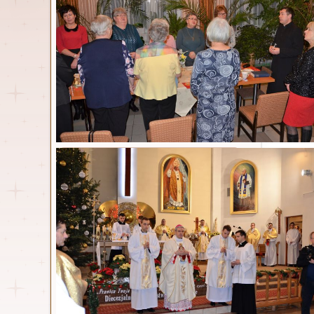
Ga
Parafia
Msze św. i nabożeństwa
Duszpasterze
Kancelaria
Historia
Parafia w statystyce
Nasz kościół
Dokumenty
Standardy ochrony małoletnich
Zespół ds. prewencji
Osoby włączone w
duszpasterstwo
Wspólnoty parafialne