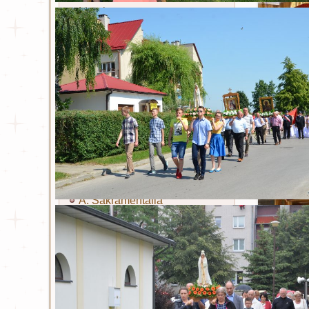
Litania
Sakramenty i obrzędy
Chrzest
Eucharystia
Bierzmowanie
Kapłaństwo
Małżeństwo
Namaszczenie chorych
Pokuta
A. Sakramentalia
B. Sakramentalia