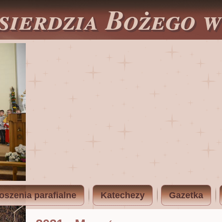
sierdzia Bożego 
oszenia parafialne
Katechezy
Gazetka