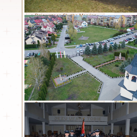
Ruch Światło - Oaza
Liturgiczna Służba Ołtarza
Dziewczęca Służba Maryjna
Żywy Różaniec
Akcja Katolicka
Wspólnota dla Intronizacji
NSPJ
Stowarzyszenie Krwi
Chrystusa
Legion Maryi
Koła koronkowe
Św. Siostra Faustyna
Życiorys
Dzienniczek
Litania
Nowenna
Odpust zupełny