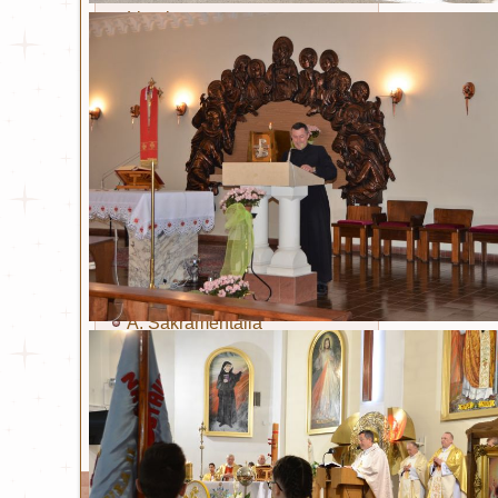
Litania
Sakramenty i obrzędy
Chrzest
Eucharystia
Bierzmowanie
Kapłaństwo
Małżeństwo
Namaszczenie chorych
Pokuta
A. Sakramentalia
B. Sakramentalia
Ta strona używa plików Cookies. Dowiedz się wię