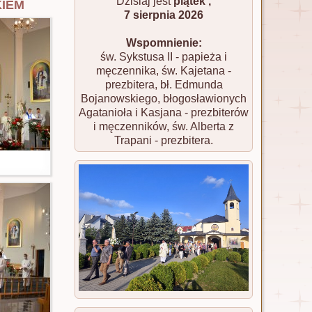
kiem
Dzisiaj jest
piątek ,
7 sierpnia 2026
Wspomnienie:
św. Sykstusa II - papieża i
męczennika, św. Kajetana -
prezbitera, bł. Edmunda
Bojanowskiego, błogosławionych
Agatanioła i Kasjana - prezbiterów
i męczenników, św. Alberta z
Trapani - prezbitera.