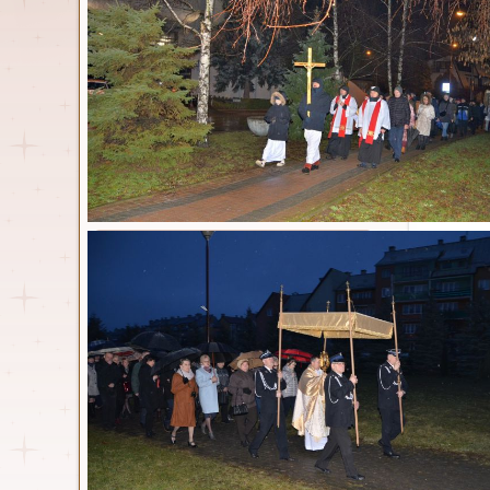
G
Parafia
Msze św. i nabożeństwa
Duszpasterze
Kancelaria
Historia
Parafia w statystyce
Nasz kościół
Dokumenty
Standardy ochrony małoletnich
Zespół ds. prewencji
Osoby włączone w
duszpasterstwo
Wspólnoty parafialne