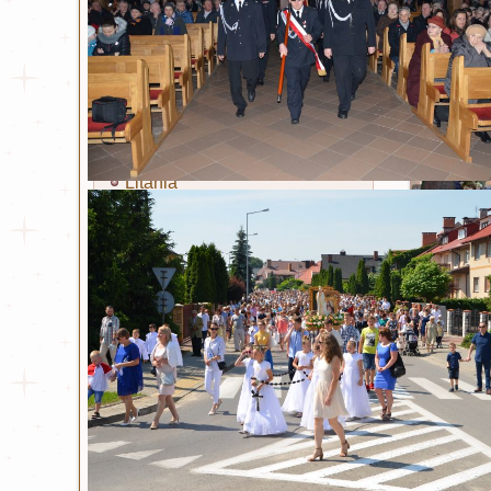
Miłosierdzie Boże
Kult Miłosierdzia Bożego
Obraz Jezusa Miłosiernego
Koronka
Litania
Nowenna
Święty Jan Paweł II
Życiorys
Modlitwa i Litania
Wiersze
Bł. ks. Michał Sopoćko
Życiorys