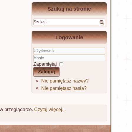
Szukaj na stronie
Logowanie
Użytkownik
Hasło
Zapamiętaj
Zaloguj
Nie pamiętasz nazwy?
Nie pamiętasz hasła?
 w przeglądarce.
Czytaj więcej...