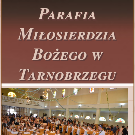
Parafia
Miłosierdzia
Bożego w
Tarnobrzegu