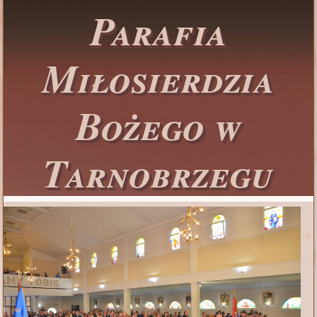
Parafia
Miłosierdzia
Bożego w
Tarnobrzegu