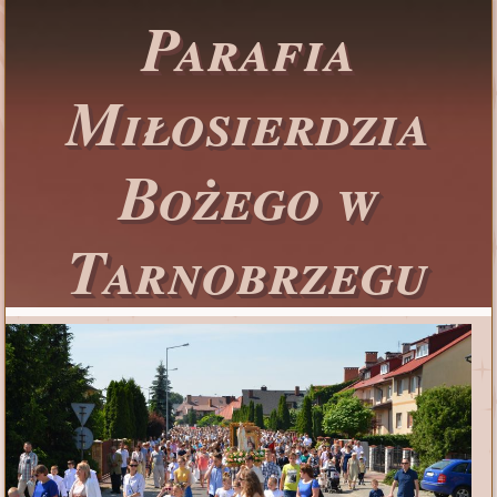
Parafia
Miłosierdzia
Bożego w
Tarnobrzegu