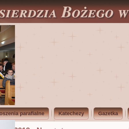
sierdzia Bożego 
oszenia parafialne
Katechezy
Gazetka