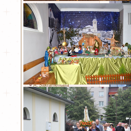
Litania
Sakramenty i obrzędy
Chrzest
Eucharystia
Bierzmowanie
Kapłaństwo
Małżeństwo
Namaszczenie chorych
Pokuta
A. Sakramentalia
B. Sakramentalia