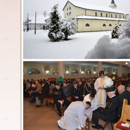
Gal
Parafia
Msze św. i nabożeństwa
Duszpasterze
Kancelaria
Historia
Parafia w statystyce
Nasz kościół
Dokumenty
Standardy ochrony małoletnich
Zespół ds. prewencji
Osoby włączone w
duszpasterstwo
Wspólnoty parafialne