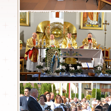
Ruch Światło - Oaza
Liturgiczna Służba Ołtarza
Dziewczęca Służba Maryjna
Żywy Różaniec
Akcja Katolicka
Wspólnota dla Intronizacji
NSPJ
Stowarzyszenie Krwi
Chrystusa
Legion Maryi
Koła koronkowe
Św. Siostra Faustyna
Życiorys
Dzienniczek
Litania
Nowenna
Odpust zupełny