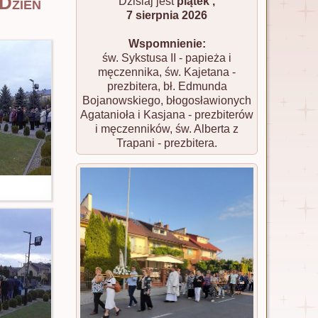
Dzień
Dzisiaj jest
piątek ,
7 sierpnia 2026
Wspomnienie:
św. Sykstusa II - papieża i
męczennika, św. Kajetana -
prezbitera, bł. Edmunda
Bojanowskiego, błogosławionych
Agatanioła i Kasjana - prezbiterów
i męczenników, św. Alberta z
Trapani - prezbitera.