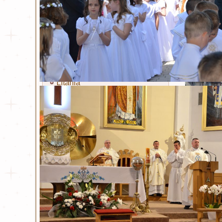
Miłosierdzie Boże
Kult Miłosierdzia Bożego
Obraz Jezusa Miłosiernego
Koronka
Litania
Nowenna
Święty Jan Paweł II
Życiorys
Modlitwa i Litania
Wiersze
Bł. ks. Michał Sopoćko
Życiorys