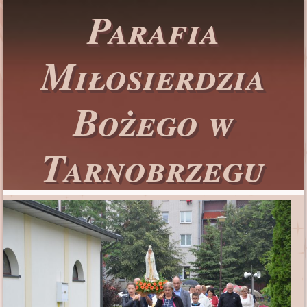
Parafia
Miłosierdzia
Bożego w
Tarnobrzegu